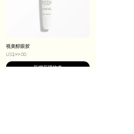
视黄醇眼胶
價格
US$99.00
新增至購物車
Mille
Aesthetics
Address