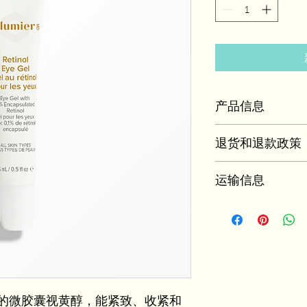
产品信息
https://us.alumiermd.
退货和退款政策
code=63C36Q7H
我是退货和退款政策
运输信息
我可以让您的客户知
政策是建立信任和让
我是运输政策。我是
装和费用的更多信息
简单信息是建立信任
佳方式。
的微胶囊视黄醇，能紧致、收紧和