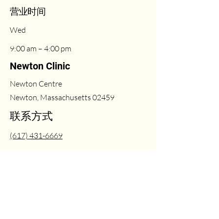
​营业时间
Wed
9:00 am – 4:00 pm
Newton Clinic
Newton Centre
Newton, Massachusetts 02459
联系方式
(617) 431-6669
Fri
2:00 pm – 6:00 pm
info@milleasthetics.com
周末