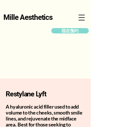
Mille Aesthetics
现在预约
Restylane Lyft
A hyaluronic acid filler used to add
volume to the cheeks, smooth smile
lines, and rejuvenate the midface
area. Best for those seeking to