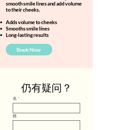
smooth smile lines and add volume
to their cheeks.
Adds volume to cheeks
Smooths smile lines
Long-lasting results
Book Now
仍有疑问？
名
*
姓