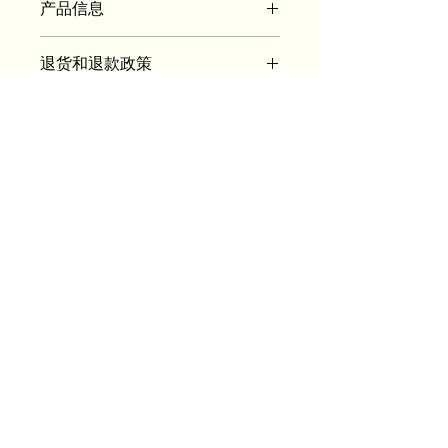
产品信息
我是产品详情。我是一个绝佳的地方，
退货和退款政策
可以添加有关您的产品的更多信息，例
如尺寸、材料、保养和清洁说明。这里
我是退货和退款政策。如果您的客户对
也是写出此产品的独特之处以及您的客
运输信息
所购商品不满意，我可以让您的客户知
户如何从此产品中受益的绝佳空间。
道该怎么做。制定简单的退款或换货政
我是运输政策。我是一个可以添加有关
策是建立信任和让客户放心购买的好方
您的运输方式、包装和费用的更多信息
法。
的好地方。提供有关您的运输政策的简
单信息是建立信任并让您的客户放心购
买您的产品的绝佳方式。
Mille
Aesthetics
Address
500 Commonwealth Avenue
Boston, Massachusetts 02215