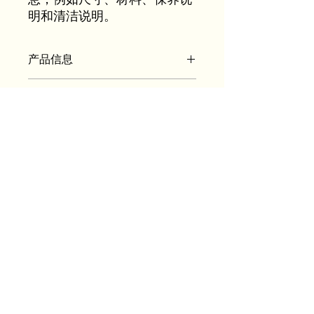
明和清洁说明。
产品信息
我是产品详情。我是一个绝佳的地方，
退货和退款政策
可以添加有关您的产品的更多信息，例
如尺寸、材料、保养和清洁说明。这里
我是退货和退款政策。如果您的客户对
也是写出此产品的独特之处以及您的客
运输信息
所购商品不满意，我可以让您的客户知
户如何从此产品中受益的绝佳空间。
道该怎么做。制定简单的退款或换货政
我是运输政策。我是一个可以添加有关
策是建立信任和让客户放心购买的好方
您的运输方式、包装和费用的更多信息
法。
的好地方。提供有关您的运输政策的简
单信息是建立信任并让您的客户放心购
买您的产品的绝佳方式。
Mille
Aesthetics